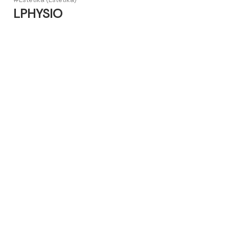
LPHYSIO
Slogan.
Seimbangkan Hidup & Energi Anda Prestige
Fitness & Therapy
+82)2-6925-3794
1F, 85, Dokseodang-ro, Yongsan-gu, Seoul, Republic of
Korea
Brochure
View Details