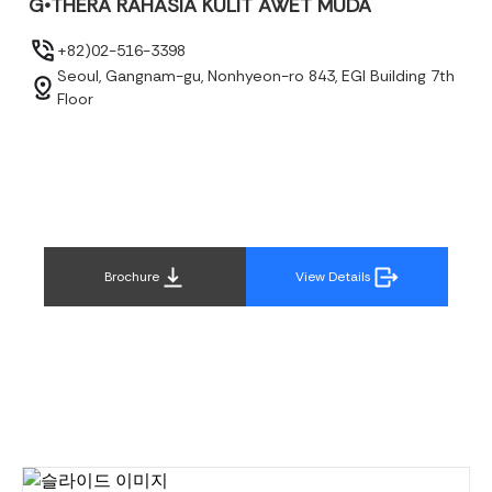
G•THERA RAHASIA KULIT AWET MUDA
+82)02-516-3398
Seoul, Gangnam-gu, Nonhyeon-ro 843, EGI Building 7th
Floor
Brochure
View Details