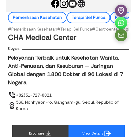
Pemeriksaan Kesehatan
Terapi Sel Punca
Penyakit 
#Pemeriksaan Kesehatan
#Terapi Sel Punca
#Gastroenterologi
#Nef
CHA Medical Center
Slogan.
Pelayanan Terbaik untuk Kesehatan Wanita,
Anti-Penuaan, dan Kesuburan — Jaringan
Global dengan 1.800 Dokter di 96 Lokasi di 7
Negara
+82)31-727-8821
566, Nonhyeon-ro, Gangnam-gu, Seoul, Republic of
Korea
Brochure
View Details