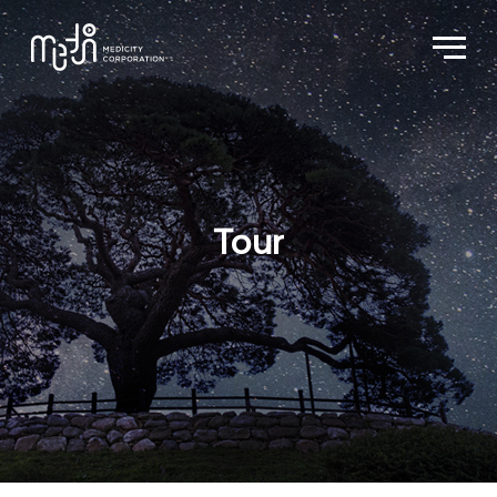
About Us
Layanan Pengobatan Medis
Medi Tour
Inquiry
Tour